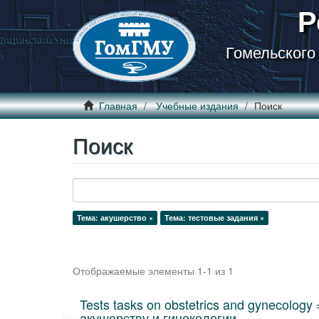
Р
Гомельского
Главная
Учебные издания
Поиск
Поиск
Тема: акушерство ×
Тема: тестовые задания ×
Отображаемые элементы 1-1 из 1
Tests tasks on obstetrics and gynecolog
акушерству и гинекологии