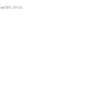
омГМУ
,
2013
)