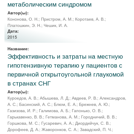
метаболическим синдромом
Автор(ы):
Кононова, О. Н.
;
Пристром, А. М.
;
Коротаев, А. В.
;
Платошкин, Э. Н.
;
Чешик, И. А.
Дата:
2015
Название:
Эффективность и затраты на местную
гипотензивную терапию у пациентов с
первичной открытоугольной глаукомой
в странах СНГ
Автор(ы):
Куроедов, А. В.
;
Абышева, Л. Д.
;
Авдеев, Р. В.
;
Александров,
А. С.
;
Басинский, А. С.
;
Блюм, Е. А.
;
Брежнев, А. Ю.
;
Газизова, И. Р.
;
Галимова, А. Б.
;
Гапонько, О. В.
;
Гарькавенко, В. В.
;
Гетманова, А. М.
;
Городничий, В. В.
;
Горшкова, М. С.
;
Гусаревич, А. А.
;
Диордийчук, С. В.
;
Дорофеев, Д. А.
;
Жаворонков, С. А.
;
Завадский, П. Ч.
;