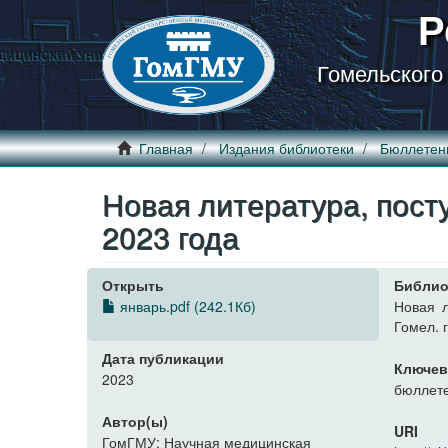
Р
Гомельского
Главная
Издания библиотеки
Бюллетен
Новая литература, пост
2023 года
Открыть
Библио
январь.pdf (242.1Кб)
Новая л
Гомел. г
Дата публикации
Ключев
2023
бюллете
Автор(ы)
URI
ГомГМУ; Научная медицинская