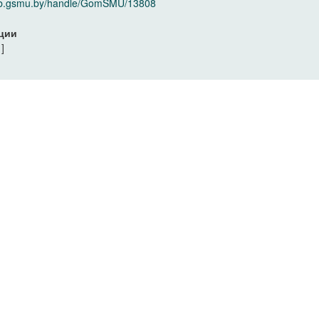
elib.gsmu.by/handle/GomSMU/13808
ции
]