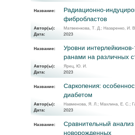
Радиационно-индуциро
Название:
фибробластов
Автор(ы):
Матвеенкова, Т. Д.
;
Назаренко, И. В
2023
Дата:
Уровни интерлейкинов-1
Название:
ранами на различных с
Автор(ы):
Ярец, Ю. И.
2023
Дата:
Саркопения: особеннос
Название:
диабетом
Автор(ы):
Навменова, Я. Л.
;
Махлина, Е. С.
;
Г
2023
Дата:
Сравнительный анализ 
Название:
новорожденных