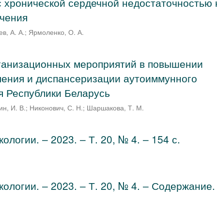
с хронической сердечной недостаточностью 
ечения
в, А. А.
;
Ярмоленко, О. А.
рганизационных мероприятий в повышении
ления и диспансеризации аутоиммунного
я Республики Беларусь
н, И. В.
;
Никонович, С. Н.
;
Шаршакова, Т. М.
логии. – 2023. – Т. 20, № 4. – 154 с.
ологии. – 2023. – Т. 20, № 4. – Содержание.