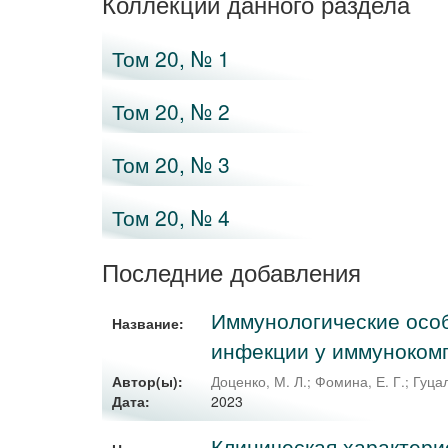
Коллекции данного раздела
Том 20, № 1
Том 20, № 2
Том 20, № 3
Том 20, № 4
Последние добавления
Иммунологические особ
Название:
инфекции у иммуноком
Автор(ы):
Доценко, М. Л.
;
Фомина, Е. Г.
;
Гуцал
2023
Дата:
Клиническая характери