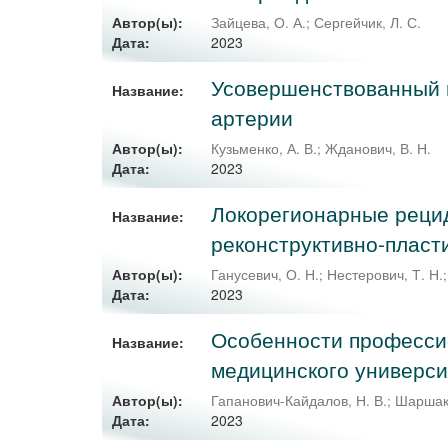
Автор(ы):
Зайцева, О. А.
;
Сергейчик, Л. С.
2023
Дата:
Усовершенствованный 
Название:
артерии
Автор(ы):
Кузьменко, А. В.
;
Жданович, В. Н.
2023
Дата:
Локорегионарные реци
Название:
реконструктивно-пласт
Автор(ы):
Ганусевич, О. Н.
;
Нестерович, Т. Н.
2023
Дата:
Особенности професси
Название:
медицинского универси
Автор(ы):
Гапанович-Кайдалов, Н. В.
;
Шаршако
2023
Дата: