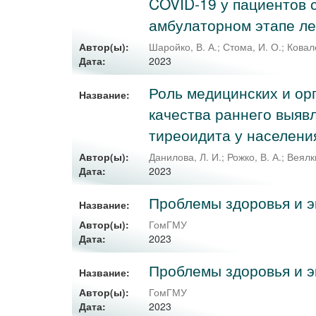
COVID-19 у пациентов 
амбулаторном этапе л
Автор(ы):
Шаройко, В. А.
;
Стома, И. О.
;
Ковале
2023
Дата:
Роль медицинских и о
Название:
качества раннего выяв
тиреоидита у населени
Автор(ы):
Данилова, Л. И.
;
Рожко, В. А.
;
Веялки
2023
Дата:
Проблемы здоровья и эко
Название:
Автор(ы):
ГомГМУ
2023
Дата:
Проблемы здоровья и эк
Название:
Автор(ы):
ГомГМУ
2023
Дата: