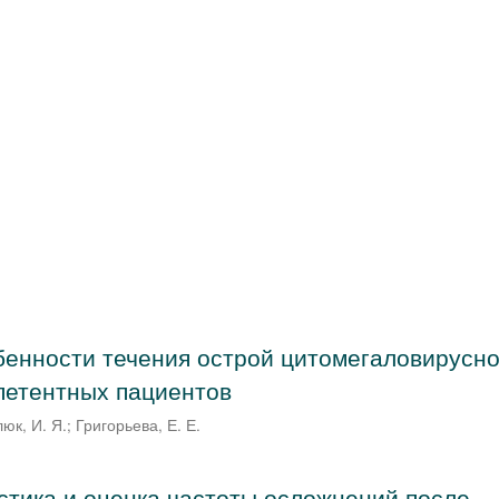
енности течения острой цитомегаловирусн
петентных пациентов
юк, И. Я.
;
Григорьева, Е. Е.
стика и оценка частоты осложнений после