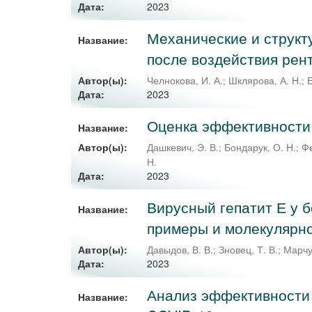
2023
Дата:
Механические и структ
Название:
после воздействия рент
Автор(ы):
Челнокова, И. А.
;
Шклярова, А. Н.
;
Е
2023
Дата:
Оценка эффективности
Название:
Автор(ы):
Дашкевич, Э. В.
;
Бондарук, О. Н.
;
Фе
Н.
2023
Дата:
Вирусный гепатит Е у 
Название:
примеры и молекулярно
Автор(ы):
Давыдов, В. В.
;
Зновец, Т. В.
;
Марчук
2023
Дата:
Анализ эффективности
Название: