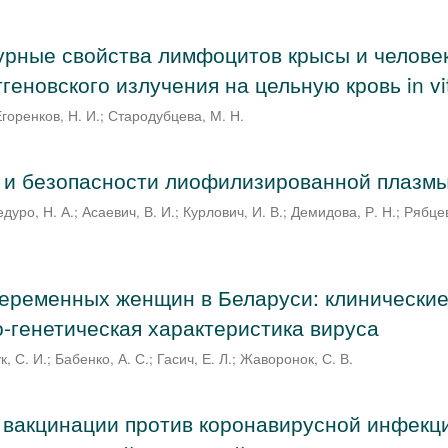
урные свойства лимфоцитов крысы и челове
геновского излучения на цельную кровь in vi
горенков, Н. И.
;
Стародубцева, М. Н.
 и безопасности лиофилизированной плазм
дуро, Н. А.
;
Асаевич, В. И.
;
Курлович, И. В.
;
Демидова, Р. Н.
;
Рябцев
беременных женщин в Беларуси: клинически
-генетическая характеристика вируса
, С. И.
;
Бабенко, А. С.
;
Гасич, Е. Л.
;
Жаворонок, С. В.
 вакцинации против коронавирусной инфекц