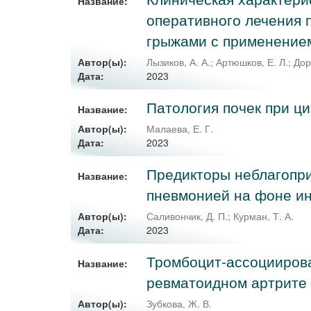
Название:
оперативного лечения
грыжами с применением
Автор(ы):
Лызиков, А. А.
;
Артюшков, Е. Л.
;
Дор
2023
Дата:
Патология почек при ц
Название:
Автор(ы):
Малаева, Е. Г.
2023
Дата:
Предикторы неблагопри
Название:
пневмонией на фоне и
Автор(ы):
Саливончик, Д. П.
;
Курман, Т. А.
2023
Дата:
Тромбоцит-ассоциирова
Название:
ревматоидном артрите 
Автор(ы):
Зубкова, Ж. В.