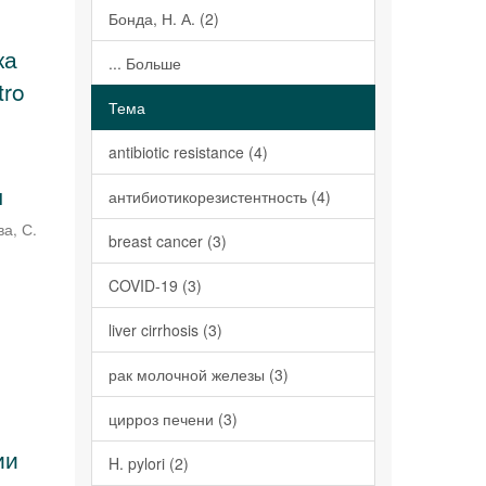
Бонда, Н. А. (2)
ка
... Больше
tro
Тема
antibiotic resistance (4)
ы
антибиотикорезистентность (4)
а, С.
breast cancer (3)
COVID-19 (3)
е
liver cirrhosis (3)
рак молочной железы (3)
цирроз печени (3)
ии
H. pylori (2)