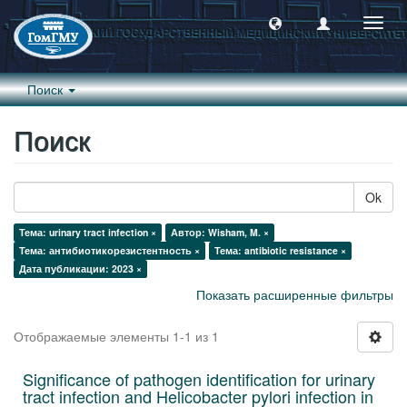
Пере
навиг
Поиск
Поиск
Ok
Тема: urinary tract infection ×
Автор: Wisham, M. ×
Тема: антибиотикорезистентность ×
Тема: antibiotic resistance ×
Дата публикации: 2023 ×
Показать расширенные фильтры
Отображаемые элементы 1-1 из 1
Significance of pathogen identification for urinary
tract infection and Helicobacter pylori infection in