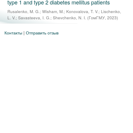
type 1 and type 2 diabetes mellitus patients
Rusalenko, M. G.
;
Wisham, M.
;
Konovalova, T. V.
;
Lischenko,
L. V.
;
Savasteeva, I. G.
;
Shevchenko, N. I.
(
ГомГМУ
,
2023
)
Контакты
|
Отправить отзыв