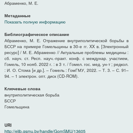
Абраменко, М. Е.
Метаданные
Показать полную информацию
Библиографическое описание
Абраменко, М. Е. Отражение внутриполитической борьбы в
БССР на примере Гомельщины в 30-е гг. XX в. [Электронный
ресурс] / М. Е. Абраменко // Актуальные проблемы медицины :
сб. науч. ст. Респ. науч.-практ. конф. с междунар. участием,
Гомель, 10 нояб. 2022 г. : в 3 т. / Гомел. гос. мед. ун-т ; редкол.
: И. О. Стома [и др.]. – Гомель : ГомГМУ, 2022. – Т. 3. – С. 91–
94. – 1 электрон. опт. диск (CD-ROM).
Ключевые слова
внутриполитическая борьба
БССР
Гомельщина
URI
http://elib.gsmu.by/handle/GomSMU/13605