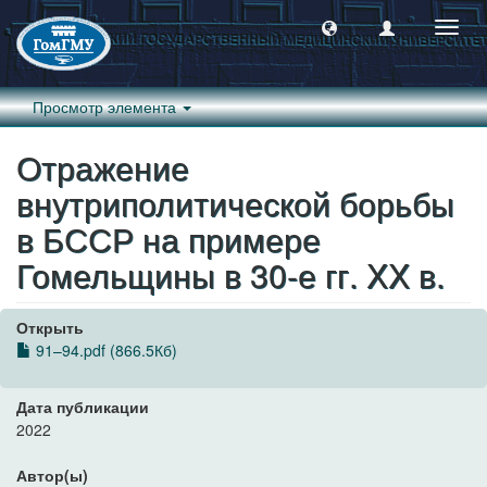
Пере
навиг
Просмотр элемента
Отражение
внутриполитической борьбы
в БССР на примере
Гомельщины в 30-е гг. XX в.
Открыть
91–94.pdf (866.5Кб)
Дата публикации
2022
Автор(ы)