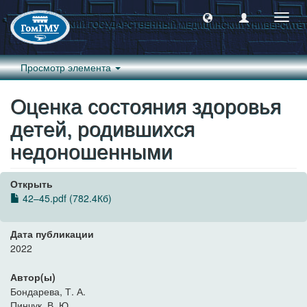
Пере
навиг
Просмотр элемента
Оценка состояния здоровья
детей, родившихся
недоношенными
Открыть
42–45.pdf (782.4Кб)
Дата публикации
2022
Автор(ы)
Бондарева, Т. А.
Пинчук, В. Ю.