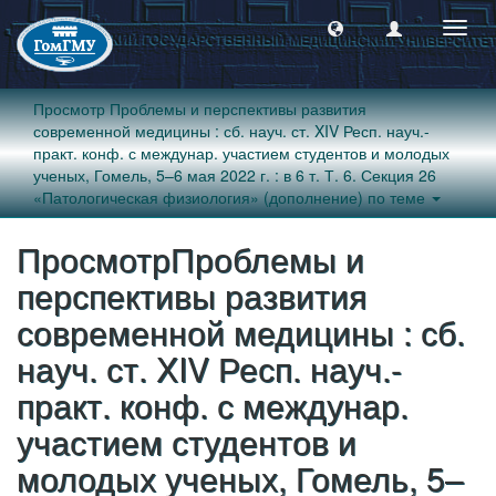
Пере
навиг
Просмотр Проблемы и перспективы развития
современной медицины : сб. науч. ст. XIV Респ. науч.-
практ. конф. с междунар. участием студентов и молодых
ученых, Гомель, 5–6 мая 2022 г. : в 6 т. Т. 6. Секция 26
«Патологическая физиология» (дополнение) по теме
ПросмотрПроблемы и
перспективы развития
современной медицины : сб.
науч. ст. XIV Респ. науч.-
практ. конф. с междунар.
участием студентов и
молодых ученых, Гомель, 5–