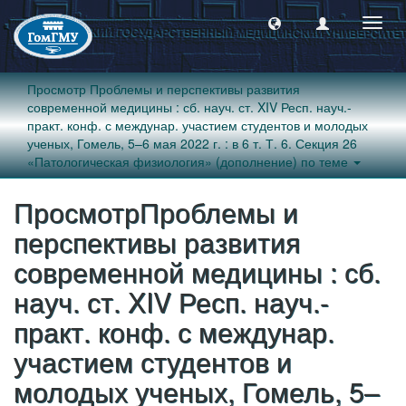
Пере
навиг
Просмотр Проблемы и перспективы развития
современной медицины : сб. науч. ст. XIV Респ. науч.-
практ. конф. с междунар. участием студентов и молодых
ученых, Гомель, 5–6 мая 2022 г. : в 6 т. Т. 6. Секция 26
«Патологическая физиология» (дополнение) по теме
ПросмотрПроблемы и
перспективы развития
современной медицины : сб.
науч. ст. XIV Респ. науч.-
практ. конф. с междунар.
участием студентов и
молодых ученых, Гомель, 5–