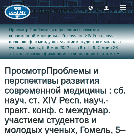
Пере
навиг
Просмотр Проблемы и перспективы развития
современной медицины : сб. науч. ст. XIV Респ. науч.-
практ. конф. с междунар. участием студентов и молодых
ученых, Гомель, 5–6 мая 2022 г. : в 6 т. Т. 6. Секция 26
«Патологическая физиология» (дополнение) по теме
ПросмотрПроблемы и
перспективы развития
современной медицины : сб.
науч. ст. XIV Респ. науч.-
практ. конф. с междунар.
участием студентов и
молодых ученых, Гомель, 5–