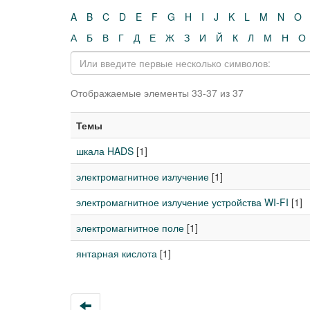
A
B
C
D
E
F
G
H
I
J
K
L
M
N
O
А
Б
В
Г
Д
Е
Ж
З
И
Й
К
Л
М
Н
О
Отображаемые элементы 33-37 из 37
Темы
шкала HADS
[1]
электромагнитное излучение
[1]
электромагнитное излучение устройства WI-FI
[1]
электромагнитное поле
[1]
янтарная кислота
[1]