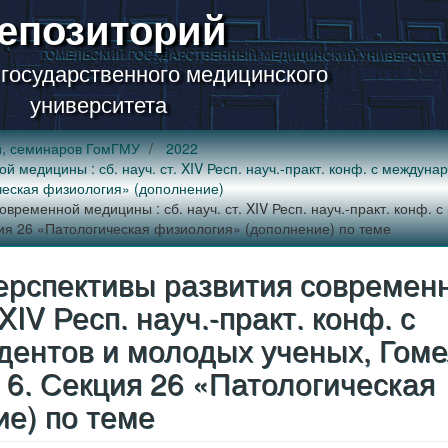
епозиторий
 государственного медицинского
университета
й, семинаров ГомГМУ
2022
медицины : сб. науч. ст. XIV Респ. науч.-практ. конф. с междуна
гическая физиология» (дополнение)
ременной медицины : сб. науч. ст. XIV Респ. науч.-практ. конф. 
екция 26 «Патологическая физиология» (дополнение) по теме
рспективы развития современ
XIV Респ. науч.-практ. конф. с
дентов и молодых ученых, Гоме
 Т. 6. Секция 26 «Патологическая
е) по теме