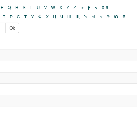
P
Q
R
S
T
U
V
W
X
Y
Z
α
β
γ
0-9
П
Р
С
Т
У
Ф
Х
Ц
Ч
Ш
Щ
Ъ
Ы
Ь
Э
Ю
Я
Ok