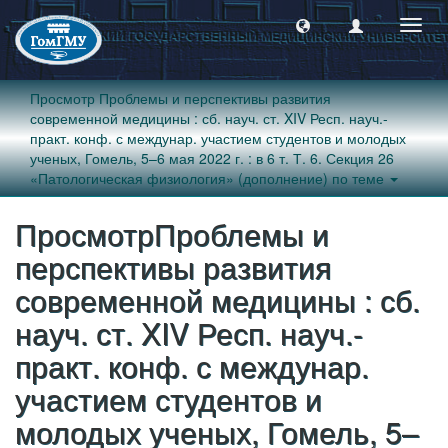
Пере
навиг
Просмотр Проблемы и перспективы развития
современной медицины : сб. науч. ст. XIV Респ. науч.-
практ. конф. с междунар. участием студентов и молодых
ученых, Гомель, 5–6 мая 2022 г. : в 6 т. Т. 6. Секция 26
«Патологическая физиология» (дополнение) по теме
ПросмотрПроблемы и
перспективы развития
современной медицины : сб.
науч. ст. XIV Респ. науч.-
практ. конф. с междунар.
участием студентов и
молодых ученых, Гомель, 5–