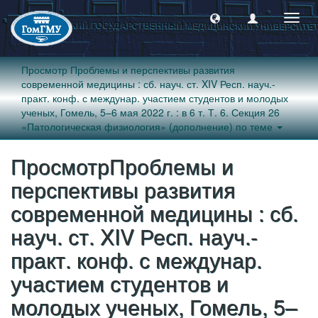
Пере
навиг
Просмотр Проблемы и перспективы развития
современной медицины : сб. науч. ст. XIV Респ. науч.-
практ. конф. с междунар. участием студентов и молодых
ученых, Гомель, 5–6 мая 2022 г. : в 6 т. Т. 6. Секция 26
«Патологическая физиология» (дополнение) по теме
ПросмотрПроблемы и
перспективы развития
современной медицины : сб.
науч. ст. XIV Респ. науч.-
практ. конф. с междунар.
участием студентов и
молодых ученых, Гомель, 5–