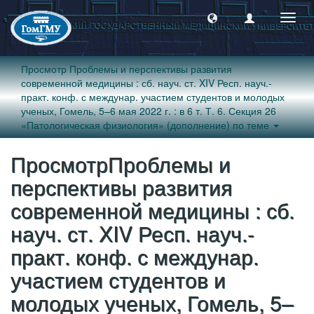
Пере
навиг
Просмотр Проблемы и перспективы развития
современной медицины : сб. науч. ст. XIV Респ. науч.-
практ. конф. с междунар. участием студентов и молодых
ученых, Гомель, 5–6 мая 2022 г. : в 6 т. Т. 6. Секция 26
«Патологическая физиология» (дополнение) по теме
ПросмотрПроблемы и
перспективы развития
современной медицины : сб.
науч. ст. XIV Респ. науч.-
практ. конф. с междунар.
участием студентов и
молодых ученых, Гомель, 5–