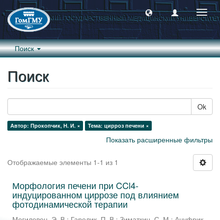
Пере
навиг
Поиск
Поиск
Ok
Автор: Прокопчик, Н. И. ×
Тема: цирроз печени ×
Показать расширенные фильтры
Отображаемые элементы 1-1 из 1
Морфология печени при CCl4-
индуцированном циррозе под влиянием
фотодинамической терапии
Могилевец, Э. В.
;
Гарелик, П. В.
;
Зиматкин, С. М.
;
Ануфрик,