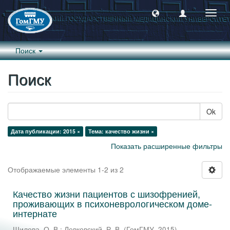
Пере
навиг
Поиск
Поиск
Ok
Дата публикации: 2015 ×
Тема: качество жизни ×
Показать расширенные фильтры
Отображаемые элементы 1-2 из 2
Качество жизни пациентов с шизофренией,
проживающих в психоневрологическом доме-
интернате
Шилова, О. В.
;
Левковский, Р. В.
(
ГомГМУ
,
2015
)