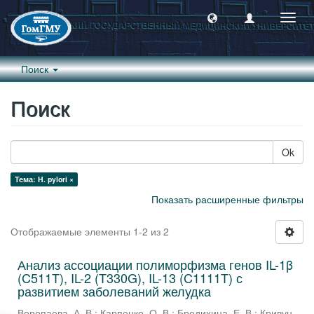
Пере
навиг
Поиск
Поиск
Ok
Тема: H. pylori ×
Показать расширенные фильтры
Отображаемые элементы 1-2 из 2
Анализ ассоциации полиморфизма генов IL-1β
(C511T), IL-2 (T330G), IL-13 (C1111T) с
развитием заболеваний желудка
Воропаева, А. В.
;
Карпенко, О. В.
;
Бредихина, Е. В.
;
Кривун,