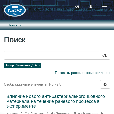
Пере
навиг
Поиск
Поиск
Ok
Автор: Зиновкин, Д. А. ×
Показать расширенные фильтры
Отображаемые элементы 1-3 из 3
Влияние нового антибактериального шовного
материала на течение раневого процесса в
эксперименте
Князюк, А. С.
;
Лызиков, А. Н.
;
Зиновкин, Д. А.
;
Надыров, Э.