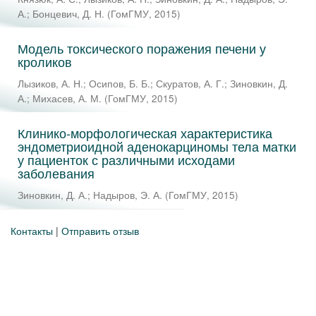
А.
;
Бонцевич, Д. Н.
(
ГомГМУ
,
2015
)
Модель токсического поражения печени у
кроликов
Лызиков, А. Н.
;
Осипов, Б. Б.
;
Скуратов, А. Г.
;
Зиновкин, Д.
А.
;
Михасев, А. М.
(
ГомГМУ
,
2015
)
Клинико-морфологическая характеристика
эндометриоидной аденокарциномы тела матки
у пациенток с различными исходами
заболевания
Зиновкин, Д. А.
;
Надыров, Э. А.
(
ГомГМУ
,
2015
)
Контакты
|
Отправить отзыв