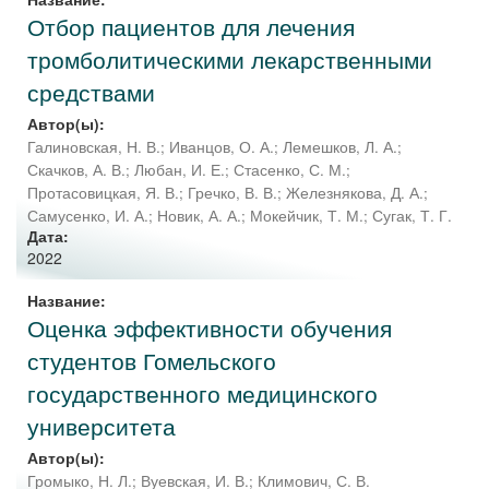
Отбор пациентов для лечения
тромболитическими лекарственными
средствами
Автор(ы):
Галиновская, Н. В.
;
Иванцов, О. А.
;
Лемешков, Л. А.
;
Скачков, А. В.
;
Любан, И. Е.
;
Стасенко, С. М.
;
Протасовицкая, Я. В.
;
Гречко, В. В.
;
Железнякова, Д. А.
;
Самусенко, И. А.
;
Новик, А. А.
;
Мокейчик, Т. М.
;
Сугак, Т. Г.
Дата:
2022
Название:
Оценка эффективности обучения
студентов Гомельского
государственного медицинского
университета
Автор(ы):
Громыко, Н. Л.
;
Вуевская, И. В.
;
Климович, С. В.