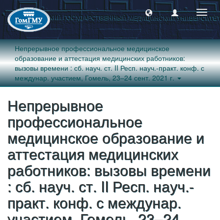
Пере
навиг
Непрерывное профессиональное медицинское
образование и аттестация медицинских работников:
вызовы времени : сб. науч. ст. II Респ. науч.-практ. конф. с
междунар. участием, Гомель, 23–24 сент. 2021 г.
Непрерывное
профессиональное
медицинское образование и
аттестация медицинских
работников: вызовы времени
: сб. науч. ст. II Респ. науч.-
практ. конф. с междунар.
участием, Гомель, 23–24