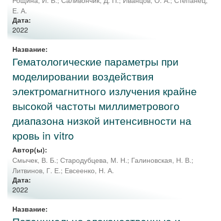
Рощина, И. В.
;
Саливончик, Д. П.
;
Иванцов, О. А.
;
Степанец,
Е. А.
Дата:
2022
Название:
Гематологические параметры при
моделировании воздействия
электромагнитного излучения крайне
высокой частоты миллиметрового
диапазона низкой интенсивности на
кровь in vitro
Автор(ы):
Смычек, В. Б.
;
Стародубцева, М. Н.
;
Галиновская, Н. В.
;
Литвинов, Г. Е.
;
Евсеенко, Н. А.
Дата:
2022
Название: