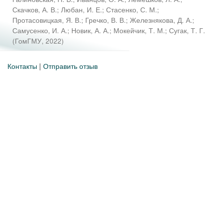
Скачков, А. В.
;
Любан, И. Е.
;
Стасенко, С. М.
;
Протасовицкая, Я. В.
;
Гречко, В. В.
;
Железнякова, Д. А.
;
Самусенко, И. А.
;
Новик, А. А.
;
Мокейчик, Т. М.
;
Сугак, Т. Г.
(
ГомГМУ
,
2022
)
Контакты
|
Отправить отзыв