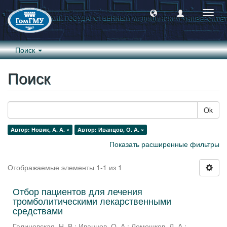
Пере
навиг
Поиск
Поиск
Ok
Автор: Новик, А. А. ×
Автор: Иванцов, О. А. ×
Показать расширенные фильтры
Отображаемые элементы 1-1 из 1
Отбор пациентов для лечения
тромболитическими лекарственными
средствами
Галиновская, Н. В.
;
Иванцов, О. А.
;
Лемешков, Л. А.
;