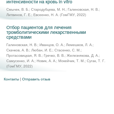
интенсивности на кровь in vitro
Смычек, В. Б.
;
Стародубцева, М. Н.
;
Галиновская, Н. В.
;
Литвинов, Г. Е.
;
Евсеенко, Н. А.
(
ГомГМУ
,
2022
)
Отбор пациентов для лечения
тромболитическими лекарственными
средствами
Галиновская, Н. В.
;
Иванцов, О. А.
;
Лемешков, Л. А.
;
Скачков, А. В.
;
Любан, И. Е.
;
Стасенко, С. М.
;
Протасовицкая, Я. В.
;
Гречко, В. В.
;
Железнякова, Д. А.
;
Самусенко, И. А.
;
Новик, А. А.
;
Мокейчик, Т. М.
;
Сугак, Т. Г.
(
ГомГМУ
,
2022
)
Контакты
|
Отправить отзыв