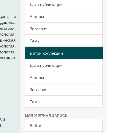
Дата публикации
ицины в
Авторы
дицина,
риатрия,
Заглавия
ология,
цинская
Темы
ология,
ология,
в этой коллекции
ованные
Дата публикации
Авторы
Заглавия
Темы
МОЯ УЧЕТНАЯ ЗАПИСЬ
7-й
Войти
1]