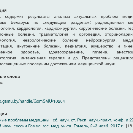
ция
к содержит результаты анализа актуальных проблем мед
лике Беларусь по следующим разделам: радиационная ме
ология, кардиология, кардиохирургия, хирургические болезни, ге
ионные болезни, травматология и ортопедия, оториноларинг
мология, неврологические болезни, нейрохирургия, меди
итация, внутренние болезни, педиатрия, акушерство и гинек
венное здоровье, здравоохранение, гигиена, анестези
атология, интенсивная терапия и др. Представлены рецензир
 посвященные последним достижениям медицинской науки.
ые слова
на
elib.gsmu.by/handle/GomSMU/10204
ции
ные проблемы медицины : сб. науч. ст. Респ. науч.-практ. конф. и 2
й науч. сессии Гомел. гос. мед. ун-та, Гомель, 2–3 нояб. 2017 г.
[18