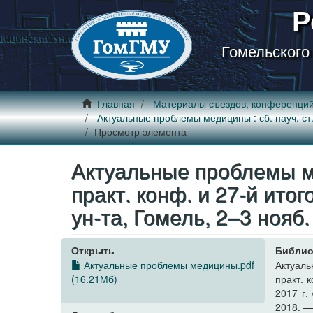
Р
Гомельского
Главная
Материалы съездов, конференци
Актуальные проблемы медицины : сб. науч. ст. 
Просмотр элемента
Актуальные проблемы мед
практ. конф. и 27-й итог
ун-та, Гомель, 2–3 нояб.
Открыть
Библио
Актуальные проблемы медицины.pdf
Актуаль
(16.21Мб)
практ. к
2017 г. 
2018. —