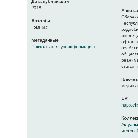
Дата публикации
2018
Аннота
Сборни
Автор(ы)
Респуб
ГомГМУ
радиоби
инфекц
Метаданные
офталь
Показать полную информацию
реабил
общест
реаним
статьи,
Ключев
медици
URI
http://
Коллек
Актуаль
итогово