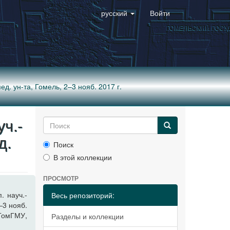
русский
Войти
ед. ун-та, Гомель, 2–3 нояб. 2017 г.
ч.-
д.
Поиск
В этой коллекции
ПРОСМОТР
. науч.-
Весь репозиторий:
–3 нояб.
: ГомГМУ,
Разделы и коллекции