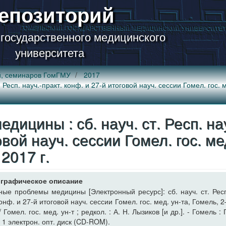
епозиторий
 государственного медицинского
университета
й, семинаров ГомГМУ
2017
Респ. науч.-практ. конф. и 27-й итоговой науч. сессии Гомел. гос. м
ицины : сб. науч. ст. Респ. нау
овой науч. сессии Гомел. гос. ме
 2017 г.
графическое описание
ные проблемы медицины [Электронный ресурс]: сб. науч. ст. Респ
онф. и 27-й итоговой науч. сессии Гомел. гос. мед. ун-та, Гомель, 2
/ Гомел. гос. мед. ун-т ; редкол. : А. Н. Лызиков [и др.]. - Гомель 
 1 электрон. опт. диск (CD-ROM).