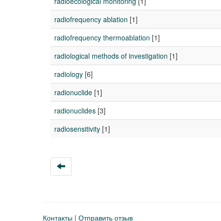
radioecological monitoring
[1]
radiofrequency ablation
[1]
radiofrequency thermoablation
[1]
radiological methods of investigation
[1]
radiology
[6]
radionuclide
[1]
radionuclides
[3]
radiosensitivity
[1]
Контакты
|
Отправить отзыв