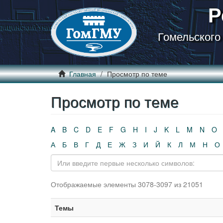
Р
Гомельского
Главная
Просмотр по теме
Просмотр по теме
A
B
C
D
E
F
G
H
I
J
K
L
M
N
O
А
Б
В
Г
Д
Е
Ж
З
И
Й
К
Л
М
Н
О
Отображаемые элементы 3078-3097 из 21051
Темы