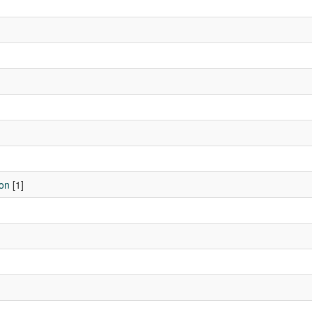
ion
[1]