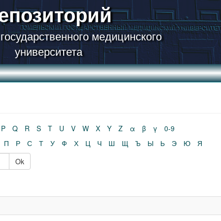
епозиторий
 государственного медицинского
университета
P
Q
R
S
T
U
V
W
X
Y
Z
α
β
γ
0-9
П
Р
С
Т
У
Ф
Х
Ц
Ч
Ш
Щ
Ъ
Ы
Ь
Э
Ю
Я
Ok