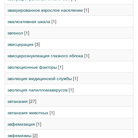
эвакуированное взрослое население
[1]
эвалюативная шкала
[1]
эвгенол
[1]
эвисцерация
[3]
эвисцероэнуклеация глазного яблока
[1]
эволюционные факторы
[1]
эволюция медицинской службы
[1]
эволюция папилломавирусов
[1]
эвтаназия
[27]
эвтаназия животных
[1]
эвфемизация
[1]
эвфемизмы
[2]