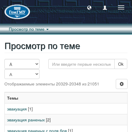
Пере
навиг
Просмотр по теме
Просмотр по теме
Ok
Отображаемые элементы 20329-20348 из 21051
Темы
эвакуация
[1]
эвакуация раненых
[2]
эвакуация раненых с поля боя
[1]