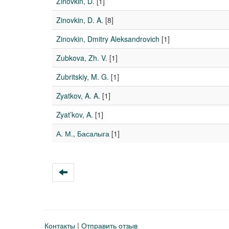
Zinovkin, D.
[1]
Zinovkin, D. A.
[8]
Zinovkin, Dmitry Aleksandrovich
[1]
Zubkova, Zh. V.
[1]
Zubritskiy, M. G.
[1]
Zyatkov, A. A.
[1]
Zyat’kov, A.
[1]
А. М., Басалыга
[1]
Контакты
|
Отправить отзыв