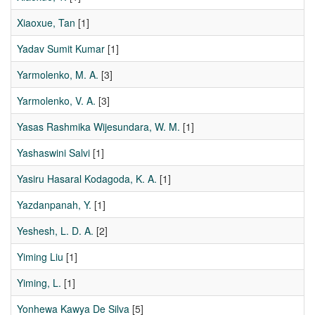
Xiaoxue, Tan
[1]
Yadav Sumit Kumar
[1]
Yarmolenko, M. A.
[3]
Yarmolenko, V. A.
[3]
Yasas Rashmika Wijesundara, W. M.
[1]
Yashaswini Salvi
[1]
Yasiru Hasaral Kodagoda, K. A.
[1]
Yazdanpanah, Y.
[1]
Yeshesh, L. D. A.
[2]
Yiming Liu
[1]
Yiming, L.
[1]
Yonhewa Kawya De Silva
[5]