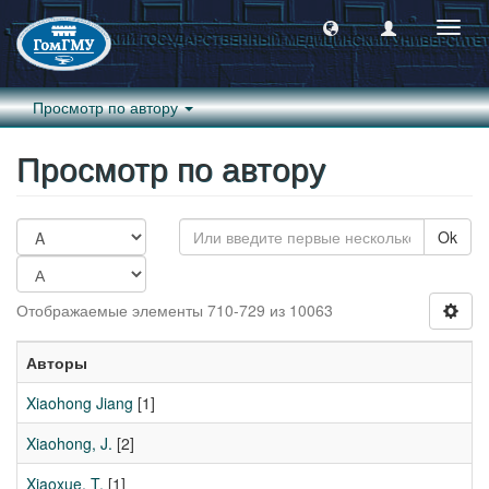
Пере
навиг
Просмотр по автору
Просмотр по автору
Ok
Отображаемые элементы 710-729 из 10063
Авторы
Xiaohong Jiang
[1]
Xiaohong, J.
[2]
Xiaoxue, T.
[1]