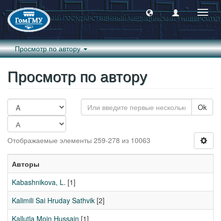
Пере
навиг
Просмотр по автору
Просмотр по автору
Ok
Отображаемые элементы 259-278 из 10063
Авторы
Kabashnikova, L.
[1]
Kalimili Sai Hruday Sathvik
[2]
Kallutla Moin Hussain
[1]