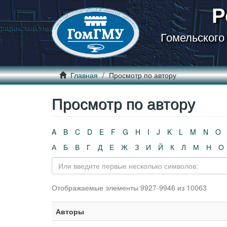
Р
Гомельского
Главная
Просмотр по автору
Просмотр по автору
A
B
C
D
E
F
G
H
I
J
K
L
M
N
O
А
Б
В
Г
Д
Е
Ж
З
И
Й
К
Л
М
Н
О
Отображаемые элементы 9927-9946 из 10063
Авторы