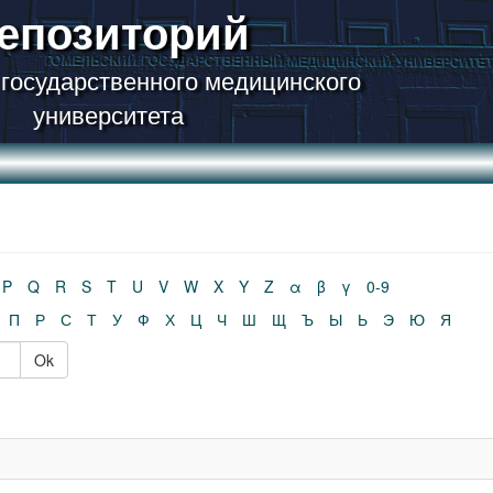
епозиторий
 государственного медицинского
университета
P
Q
R
S
T
U
V
W
X
Y
Z
α
β
γ
0-9
П
Р
С
Т
У
Ф
Х
Ц
Ч
Ш
Щ
Ъ
Ы
Ь
Э
Ю
Я
Ok